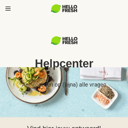
Helpcenter
Antwoorden op (bijna) alle vragen