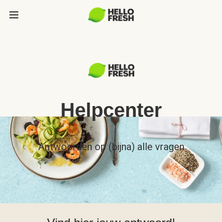
Helpcenter
Antwoorden op (bijna) alle vragen